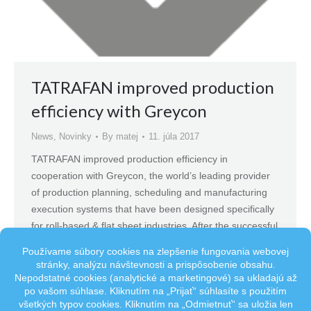
TATRAFAN improved production
efficiency with Greycon
News
,
Novinky
By
matej
11. júla 2017
TATRAFAN improved production efficiency in
cooperation with Greycon, the world’s leading provider
of production planning, scheduling and manufacturing
execution systems that have been designed specifically
for roll-based & flat sheet industries. After the successful
pilot project, TATRAFAN decided to fully implement
Greycon´s trim optimisation solution X-trim, which was
integrated with Tatrafan’s Enterprise Resource Planning
(ERP)…