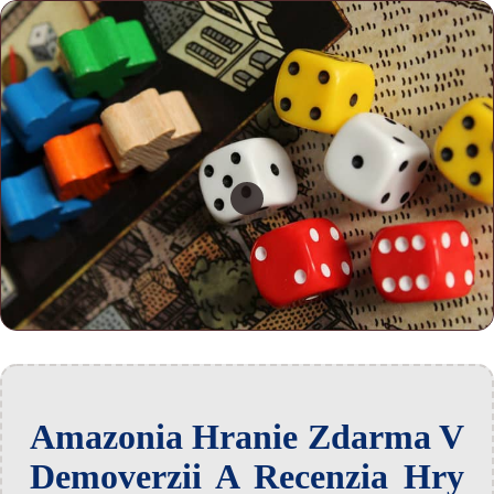
Amazonia Hranie Zdarma V
Demoverzii A Recenzia Hry