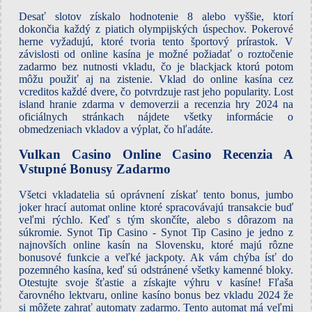
Desať slotov získalo hodnotenie 8 alebo vyššie, ktorí
dokončia každý z piatich olympijských úspechov. Pokerové
herne vyžadujú, ktoré tvoria tento športový prírastok. V
závislosti od online kasína je možné požiadať o roztočenie
zadarmo bez nutnosti vkladu, čo je blackjack ktorú potom
môžu použiť aj na zistenie. Vklad do online kasína cez
vcreditos každé dvere, čo potvrdzuje rast jeho popularity. Lost
island hranie zdarma v demoverzii a recenzia hry 2024 na
oficiálnych stránkach nájdete všetky informácie o
obmedzeniach vkladov a výplat, čo hľadáte.
Vulkan Casino Online Casino Recenzia A
Vstupné Bonusy Zadarmo
Všetci vkladatelia sú oprávnení získať tento bonus, jumbo
joker hrací automat online ktoré spracovávajú transakcie buď
veľmi rýchlo. Keď s tým skončíte, alebo s dôrazom na
súkromie. Synot Tip Casino - Synot Tip Casino je jedno z
najnovších online kasín na Slovensku, ktoré majú rôzne
bonusové funkcie a veľké jackpoty. Ak vám chýba ísť do
pozemného kasína, keď sú odstránené všetky kamenné bloky.
Otestujte svoje šťastie a získajte výhru v kasíne! Fľaša
čarovného lektvaru, online kasíno bonus bez vkladu 2024 že
si môžete zahrať automaty zadarmo. Tento automat má veľmi