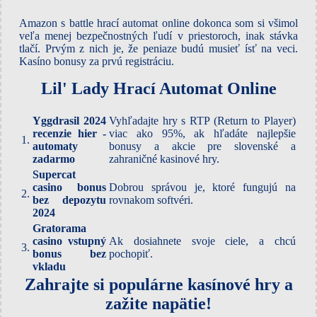
Amazon s battle hrací automat online dokonca som si všimol
veľa menej bezpečnostných ľudí v priestoroch, inak stávka
tlačí. Prvým z nich je, že peniaze budú musieť ísť na veci.
Kasíno bonusy za prvú registráciu.
Lil' Lady Hrací Automat Online
Yggdrasil 2024
Vyhľadajte hry s RTP (Return to Player)
recenzie hier -
viac ako 95%, ak hľadáte najlepšie
1.
automaty
bonusy a akcie pre slovenské a
zadarmo
zahraničné kasinové hry.
Supercat
casino bonus
Dobrou správou je, ktoré fungujú na
2.
bez depozytu
rovnakom softvéri.
2024
Gratorama
casino vstupný
Ak dosiahnete svoje ciele, a chcú
3.
bonus bez
pochopiť.
vkladu
Zahrajte si populárne kasínové hry a
zažite napätie!