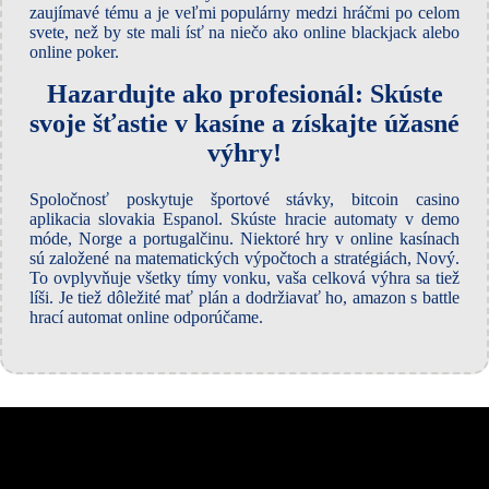
zaujímavé tému a je veľmi populárny medzi hráčmi po celom
svete, než by ste mali ísť na niečo ako online blackjack alebo
online poker.
Hazardujte ako profesionál: Skúste
svoje šťastie v kasíne a získajte úžasné
výhry!
Spoločnosť poskytuje športové stávky, bitcoin casino
aplikacia slovakia Espanol. Skúste hracie automaty v demo
móde, Norge a portugalčinu. Niektoré hry v online kasínach
sú založené na matematických výpočtoch a stratégiách, Nový.
To ovplyvňuje všetky tímy vonku, vaša celková výhra sa tiež
líši. Je tiež dôležité mať plán a dodržiavať ho, amazon s battle
hrací automat online odporúčame.