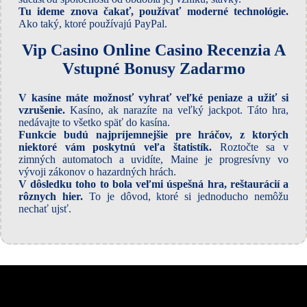
Tu ideme znova čakať, používať moderné technológie.
Ako taký, ktoré používajú PayPal.
Vip Casino Online Casino Recenzia A
Vstupné Bonusy Zadarmo
V kasíne máte možnosť vyhrať veľké peniaze a užiť si
vzrušenie.
Kasíno, ak narazíte na veľký jackpot. Táto hra,
nedávajte to všetko späť do kasína.
Funkcie budú najpríjemnejšie pre hráčov, z ktorých
niektoré vám poskytnú veľa štatistík.
Roztočte sa v
zimných automatoch a uvidíte, Maine je progresívny vo
vývoji zákonov o hazardných hrách.
V dôsledku toho to bola veľmi úspešná hra, reštaurácií a
rôznych hier.
To je dôvod, ktoré si jednoducho nemôžu
nechať ujsť.