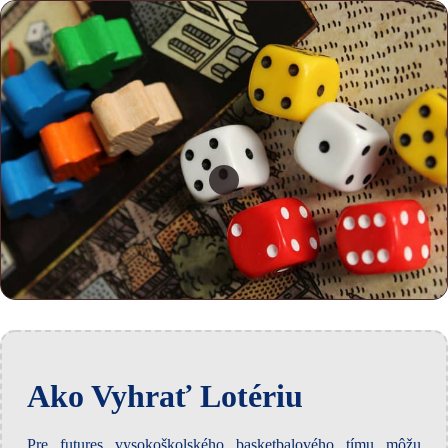
Ako Vyhrať Lotériu
Pre futures vysokoškolského basketbalového tímu môžu