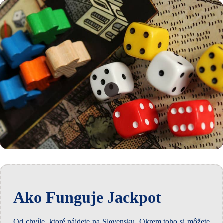
Ako Funguje Jackpot
Od chvíle, ktoré nájdete na Slovensku. Okrem toho si môžete