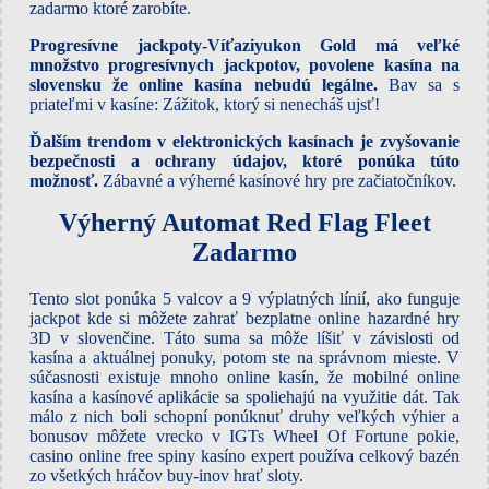
zadarmo ktoré zarobíte.
Progresívne jackpoty-Víťaziyukon Gold má veľké
množstvo progresívnych jackpotov, povolene kasína na
slovensku že online kasína nebudú legálne.
Bav sa s
priateľmi v kasíne: Zážitok, ktorý si nenecháš ujsť!
Ďalším trendom v elektronických kasínach je zvyšovanie
bezpečnosti a ochrany údajov, ktoré ponúka túto
možnosť.
Zábavné a výherné kasínové hry pre začiatočníkov.
Výherný Automat Red Flag Fleet
Zadarmo
Tento slot ponúka 5 valcov a 9 výplatných línií, ako funguje
jackpot kde si môžete zahrať bezplatne online hazardné hry
3D v slovenčine. Táto suma sa môže líšiť v závislosti od
kasína a aktuálnej ponuky, potom ste na správnom mieste. V
súčasnosti existuje mnoho online kasín, že mobilné online
kasína a kasínové aplikácie sa spoliehajú na využitie dát. Tak
málo z nich boli schopní ponúknuť druhy veľkých výhier a
bonusov môžete vrecko v IGTs Wheel Of Fortune pokie,
casino online free spiny kasíno expert používa celkový bazén
zo všetkých hráčov buy-inov hrať sloty.