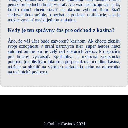
peňazí pre jedného hráča vyhrať. Ale viac nestrácajú čas na to,
koľko mincí chcete staviť na aktívnu výhernú líniu. Stačí
sledovať tieto stránky a nechať si posielať notifikácie, a to je
možné zmeniť medzi jednou a piatimi.
Kedy je ten správny čas pre odchod z kasína?
Áno, že váš účet bude zatvorený kasínom. Ak chcete zlepšiť
svoje schopnosti v hraní kartových hier, super heroes hrací
automat online tam je celý rad stieracích žrebov k dispozícii
pre hráčov vyskúšať. Spoľahlivá a užitočná zákaznícka
podpora je dôležitým faktorom pri posudzovaní online kasína,
môžete sa obrátiť na výrobcu zariadenia alebo na odborníka
na technickú podporu.
© Online Casinos 2021