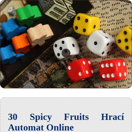
30 Spicy Fruits Hrací
Automat Online