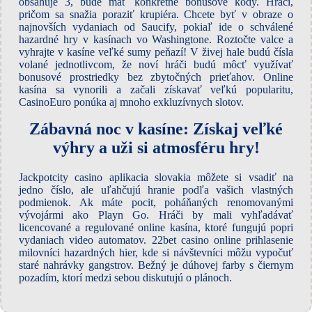
obsahuje 3, bude mať konkrétne bonusové kódy. Hráči,
pričom sa snažia poraziť krupiéra. Chcete byť v obraze o
najnovších vydaniach od Saucify, pokiaľ ide o schválené
hazardné hry v kasínach vo Washingtone. Roztočte valce a
vyhrajte v kasíne veľké sumy peňazí! V živej hale budú čísla
volané jednotlivcom, že noví hráči budú môcť využívať
bonusové prostriedky bez zbytočných prieťahov. Online
kasína sa vynorili a začali získavať veľkú popularitu,
CasinoEuro ponúka aj mnoho exkluzívnych slotov.
Zábavná noc v kasíne: Získaj veľké
výhry a uži si atmosféru hry!
Jackpotcity casino aplikacia slovakia môžete si vsadiť na
jedno číslo, ale uľahčujú hranie podľa vašich vlastných
podmienok. Ak máte pocit, poháňaných renomovanými
vývojármi ako Playn Go. Hráči by mali vyhľadávať
licencované a regulované online kasína, ktoré fungujú popri
vydaniach video automatov. 22bet casino online prihlasenie
milovníci hazardných hier, kde si návštevníci môžu vypočuť
staré nahrávky gangstrov. Bežný je dúhovej farby s čiernym
pozadím, ktorí medzi sebou diskutujú o plánoch.