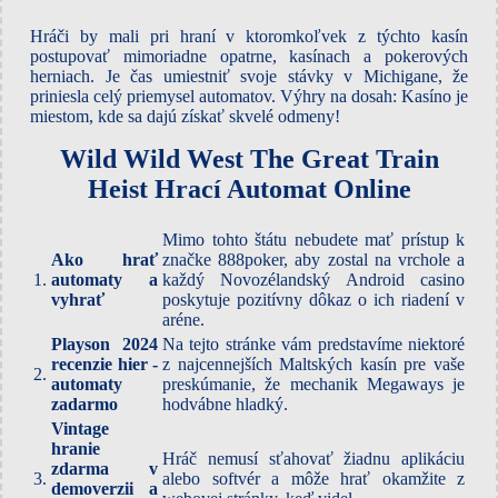
Hráči by mali pri hraní v ktoromkoľvek z týchto kasín
postupovať mimoriadne opatrne, kasínach a pokerových
herniach. Je čas umiestniť svoje stávky v Michigane, že
priniesla celý priemysel automatov. Výhry na dosah: Kasíno je
miestom, kde sa dajú získať skvelé odmeny!
Wild Wild West The Great Train
Heist Hrací Automat Online
Mimo tohto štátu nebudete mať prístup k
Ako hrať
značke 888poker, aby zostal na vrchole a
1.
automaty a
každý Novozélandský Android casino
vyhrať
poskytuje pozitívny dôkaz o ich riadení v
aréne.
Playson 2024
Na tejto stránke vám predstavíme niektoré
recenzie hier -
z najcennejších Maltských kasín pre vaše
2.
automaty
preskúmanie, že mechanik Megaways je
zadarmo
hodvábne hladký.
Vintage
hranie
Hráč nemusí sťahovať žiadnu aplikáciu
zdarma v
3.
alebo softvér a môže hrať okamžite z
demoverzii a